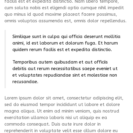
facilis est et expedita distinctio. Nam libero tempore,
cum soluta nobis est eligendi optio cumque nihil impedit
quo minus id quod maxime placeat facere possimus,
omnis voluptas assumenda est, omnis dolor repellendus.
Similique sunt in culpa qui officia deserunt mollitia
animi, id est laborum et dolorum fuga. Et harum
quidem rerum facilis est et expedita distinctio.
Temporibus autem quibusdam et aut officiis
debitis aut rerum necessitatibus saepe eveniet ut
et voluptates repudiandae sint et molestiae non
recusandae.
Lorem ipsum dolor sit amet, consectetur adipiscing elit,
sed do eiusmod tempor incididunt ut labore et dolore
magna aliqua. Ut enim ad minim veniam, quis nostrud
exercitation ullamco laboris nisi ut aliquip ex ea
commodo consequat. Duis aute irure dolor in
reprehenderit in voluptate velit esse cillum dolore eu