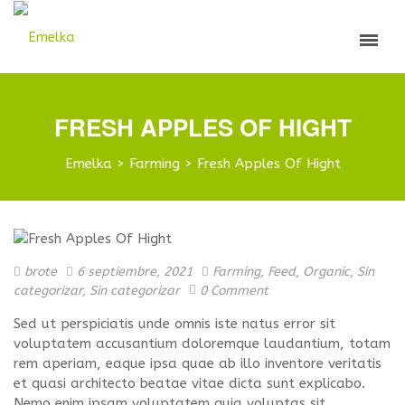
FRESH APPLES OF HIGHT
Emelka
>
Farming
>
Fresh Apples Of Hight
brote
6 septiembre, 2021
Farming
,
Feed
,
Organic
,
Sin
categorizar
,
Sin categorizar
0 Comment
Sed ut perspiciatis unde omnis iste natus error sit
voluptatem accusantium doloremque laudantium, totam
rem aperiam, eaque ipsa quae ab illo inventore veritatis
et quasi architecto beatae vitae dicta sunt explicabo.
Nemo enim ipsam voluptatem quia voluptas sit