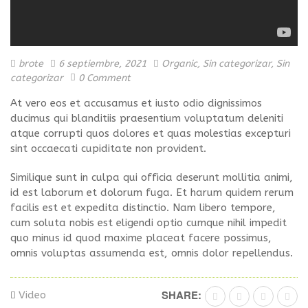
brote
6 septiembre, 2021
Organic
,
Sin categorizar
,
Sin
categorizar
0 Comment
At vero eos et accusamus et iusto odio dignissimos
ducimus qui blanditiis praesentium voluptatum deleniti
atque corrupti quos dolores et quas molestias excepturi
sint occaecati cupiditate non provident.
Similique sunt in culpa qui officia deserunt mollitia animi,
id est laborum et dolorum fuga. Et harum quidem rerum
facilis est et expedita distinctio. Nam libero tempore,
cum soluta nobis est eligendi optio cumque nihil impedit
quo minus id quod maxime placeat facere possimus,
omnis voluptas assumenda est, omnis dolor repellendus.
SHARE:
Video