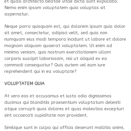
et quasi architecto beatae vitae dicta sunt explicabo.
Nemo enim ipsam voluptatem quia voluptas sit
aspernatur.
Neque porro quisquam est, qui dolorem ipsum quia dolor
sit amet, consectetur, adipisci velit, sed quia non
numquam eius modi tempora incidunt ut labore et dolore
magnam aliquam quaerat voluptatem. Ut enim ad
minima veniam, quis nostrum exercitationem ullam
corporis suscipit laboriosam, nisi ut aliquid ex ea
commodi consequatur? Quis autem vel eum iure
reprehenderit qui in ea voluptate?
VOLUPTATEM QUIA
At vero eos et accusamus et iusto odio dignissimos
ducimus qui blanditiis praesentium voluptatum deleniti
atque corrupti quos dolores et quas molestias excepturi
sint occaecati cupiditate non provident.
Similique sunt in culpa qui officia deserunt mollitia animi,