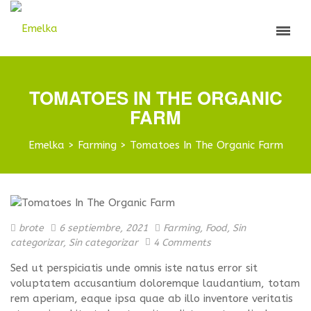
TOMATOES IN THE ORGANIC
FARM
Emelka
>
Farming
>
Tomatoes In The Organic Farm
brote
6 septiembre, 2021
Farming
,
Food
,
Sin
categorizar
,
Sin categorizar
4 Comments
Sed ut perspiciatis unde omnis iste natus error sit
voluptatem accusantium doloremque laudantium, totam
rem aperiam, eaque ipsa quae ab illo inventore veritatis