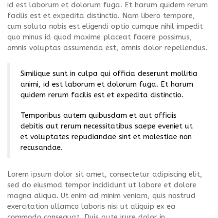
id est laborum et dolorum fuga. Et harum quidem rerum
facilis est et expedita distinctio. Nam libero tempore,
cum soluta nobis est eligendi optio cumque nihil impedit
quo minus id quod maxime placeat facere possimus,
omnis voluptas assumenda est, omnis dolor repellendus.
Similique sunt in culpa qui officia deserunt mollitia
animi, id est laborum et dolorum fuga. Et harum
quidem rerum facilis est et expedita distinctio.
Temporibus autem quibusdam et aut officiis
debitis aut rerum necessitatibus saepe eveniet ut
et voluptates repudiandae sint et molestiae non
recusandae.
Lorem ipsum dolor sit amet, consectetur adipiscing elit,
sed do eiusmod tempor incididunt ut labore et dolore
magna aliqua. Ut enim ad minim veniam, quis nostrud
exercitation ullamco laboris nisi ut aliquip ex ea
commodo consequat. Duis aute irure dolor in