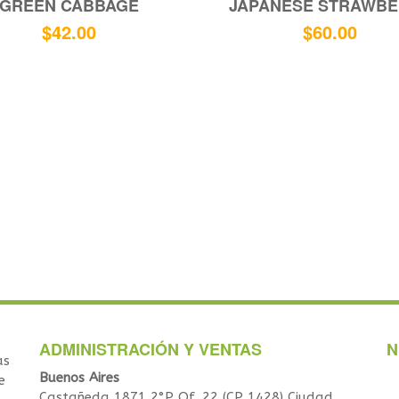
GREEN CABBAGE
JAPANESE STRAWBE
$
42.00
$
60.00
ADMINISTRACIÓN Y VENTAS
N
as
Buenos Aires
e
Castañeda 1871 2°P Of. 22 (CP 1428) Ciudad