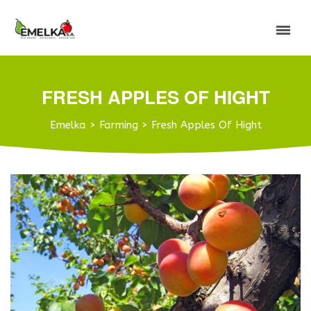
FRESH APPLES OF HIGHT
Emelka
>
Farming
>
Fresh Apples Of Hight