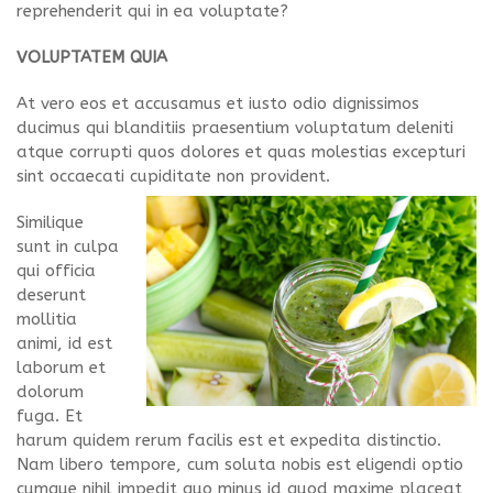
reprehenderit qui in ea voluptate?
VOLUPTATEM QUIA
At vero eos et accusamus et iusto odio dignissimos
ducimus qui blanditiis praesentium voluptatum deleniti
atque corrupti quos dolores et quas molestias excepturi
sint occaecati cupiditate non provident.
Similique
sunt in culpa
qui officia
deserunt
mollitia
animi, id est
laborum et
dolorum
fuga. Et
harum quidem rerum facilis est et expedita distinctio.
Nam libero tempore, cum soluta nobis est eligendi optio
cumque nihil impedit quo minus id quod maxime placeat