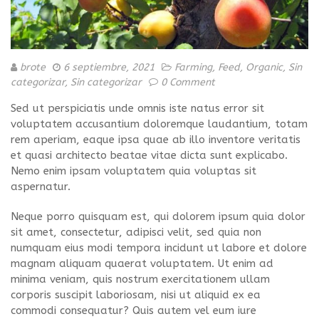
brote
6 septiembre, 2021
Farming
,
Feed
,
Organic
,
Sin
categorizar
,
Sin categorizar
0 Comment
Sed ut perspiciatis unde omnis iste natus error sit
voluptatem accusantium doloremque laudantium, totam
rem aperiam, eaque ipsa quae ab illo inventore veritatis
et quasi architecto beatae vitae dicta sunt explicabo.
Nemo enim ipsam voluptatem quia voluptas sit
aspernatur.
Neque porro quisquam est, qui dolorem ipsum quia dolor
sit amet, consectetur, adipisci velit, sed quia non
numquam eius modi tempora incidunt ut labore et dolore
magnam aliquam quaerat voluptatem. Ut enim ad
minima veniam, quis nostrum exercitationem ullam
corporis suscipit laboriosam, nisi ut aliquid ex ea
commodi consequatur? Quis autem vel eum iure