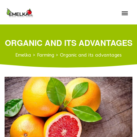
ORGANIC AND ITS ADVANTAGES
Emelka
>
Farming
>
Organic and its advantages