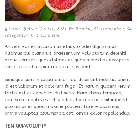
brote
6 septiembre, 2021
Farming
,
Sin categorizar
,
Sin
categorizar
0 Comment
At vero eos et accusamus et iusto odio dignissimos
ducimus qui blanditiis praesentium voluptatum deleniti
atque corrupti quos dolores et quas molestias excepturi
sint occaecati cupiditate non provident.
Similique sunt in culpa qui officia deserunt mollitia animi,
id est laborum et dolorum fuga. Et harum quidem rerum
facilis est et expedita distinctio. Nam libero tempore,
cum soluta nobis est eligendi optio cumque nihil impedit
quo minus id quod maxime placeat facere possimus,
omnis voluptas assumenda est, omnis dolor repellendus.
TEM QUIAVOLUPTA