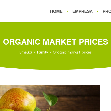
HOME
EMPRESA
PR
ORGANIC MARKET PRICES
Emelka
>
Family
>
Organic market prices