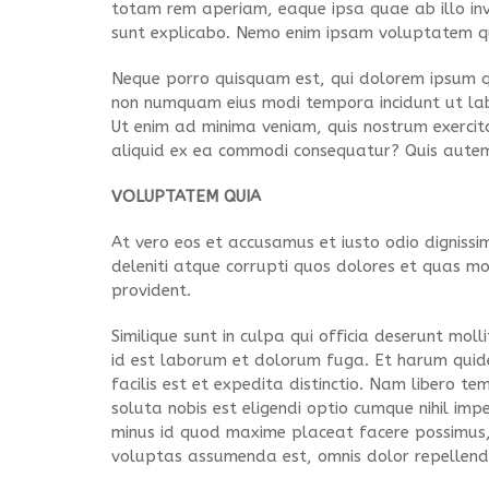
totam rem aperiam, eaque ipsa quae ab illo inve
sunt explicabo. Nemo enim ipsam voluptatem qu
Neque porro quisquam est, qui dolorem ipsum qui
non numquam eius modi tempora incidunt ut l
Ut enim ad minima veniam, quis nostrum exercita
aliquid ex ea commodi consequatur? Quis autem 
VOLUPTATEM QUIA
At vero eos et accusamus et iusto odio digniss
deleniti atque corrupti quos dolores et quas mol
provident.
Similique sunt in culpa qui officia deserunt molli
id est laborum et dolorum fuga. Et harum qui
facilis est et expedita distinctio. Nam libero t
soluta nobis est eligendi optio cumque nihil imp
minus id quod maxime placeat facere possimus
voluptas assumenda est, omnis dolor repellend