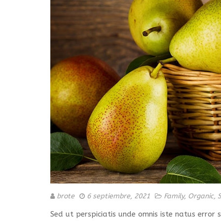
brote
6 septiembre, 2021
Family
,
Organic
,
S
Sed ut perspiciatis unde omnis iste natus erro