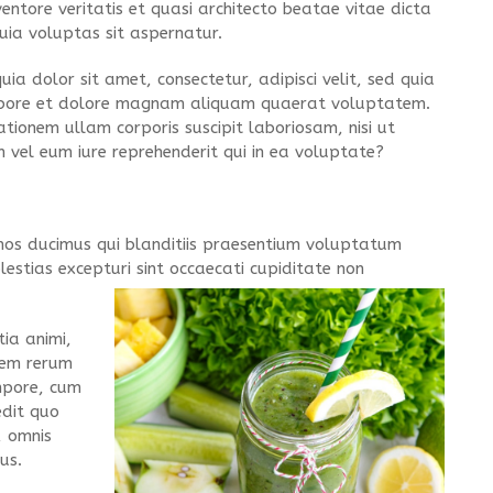
ntore veritatis et quasi architecto beatae vitae dicta
ia voluptas sit aspernatur.
a dolor sit amet, consectetur, adipisci velit, sed quia
abore et dolore magnam aliquam quaerat voluptatem.
tionem ullam corporis suscipit laboriosam, nisi ut
vel eum iure reprehenderit qui in ea voluptate?
imos ducimus qui blanditiis praesentium voluptatum
estias excepturi sint occaecati cupiditate non
tia animi,
dem rerum
empore, cum
edit quo
, omnis
us.