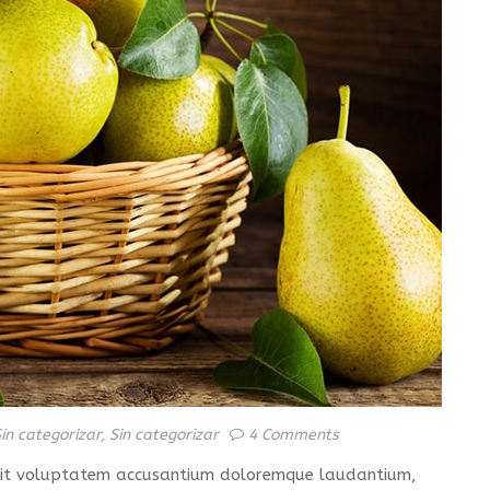
in categorizar
,
Sin categorizar
4 Comments
r sit voluptatem accusantium doloremque laudantium,