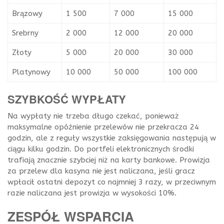
Brązowy
1 500
7 000
15 000
Srebrny
2 000
12 000
20 000
Złoty
5 000
20 000
30 000
Platynowy
10 000
50 000
100 000
SZYBKOŚĆ WYPŁATY
Na wypłaty nie trzeba długo czekać, ponieważ
maksymalne opóźnienie przelewów nie przekracza 24
godzin, ale z reguły wszystkie zaksięgowania następują w
ciągu kilku godzin. Do portfeli elektronicznych środki
trafiają znacznie szybciej niż na karty bankowe. Prowizja
za przelew dla kasyna nie jest naliczana, jeśli gracz
wpłacił ostatni depozyt co najmniej 3 razy, w przeciwnym
razie naliczana jest prowizja w wysokości 10%.
ZESPÓŁ WSPARCIA