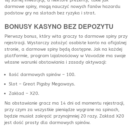
tej samej inwestycji, a niektóre prezenty, takie jak
darmowe spiny, mogą nauczyć nowych fanów hazardu
podstaw gry na slotach bez ryzyka i strat.
BONUSY KASYNO BEZ DEPOZYTU
Pierwszy bonus, który wita graczy to darmowe spiny przy
rejestracji. Wystarczy założyć osobiste konto na oficjalnej
stronie, a darmowe spiny będą dostępne. Jak na każdej
platformie, program lojalnościowy w Vavadzie ma swoje
własne warunki obstawiania i zasady aktywacji:
Ilość darmowych spinów – 100.
Slot – Great Pigsby Megaways.
Zakład – Х20.
Na obstawianie gracz ma 14 dni od momentu rejestracji,
przy czym za wszystkie pieniądze wygrane na spinach,
będzie musiał zakręcić przynajmniej 20 razy. Zakład X20
jest dość prosty dla darmowych spinów.