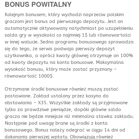
BONUS POWITALNY
Kolejnym bonusem, który wychodzi naprzeciw polskim
graczom jest bonus od pierwszego depozytu. Jest on
automatycznie aktywowany natychmiast po uzupełnieniu
salda gry w wysokości co najmniej 1$ lub równowartości
w innej walucie. Sedno programu bonusowego sprowadza
się do tego, że serwis podwaja pierwszy depozyt
użytkownika, a oprócz kwoty głównej otrzymuje on 100%
od kwoty depozytu na konto bonusowe. Maksymalna
wysokość bonusu, który może zostać przyznany –
równowartość 1000$.
Otrzymane środki bonusowe również muszą zostać
postawione. Zakład ustalony przez kasyno do
obstawiania – Х35. Wszystkie zakłady są przyjmowane
tylko za prawdziwe pieniądze, dopóki główne saldo
gracza nie będzie mniejsze niż minimalna stawka zakładu.
Następnie pod uwagę brane są środki z konta
bonusowego. Bonus należy odegrać w ciągu 14 dni od
dokonania pierwszej wpłaty. Obowiązują również