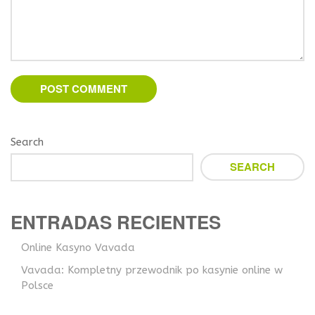
Search
SEARCH
ENTRADAS RECIENTES
Online Kasyno Vavada
Vavada: Kompletny przewodnik po kasynie online w
Polsce