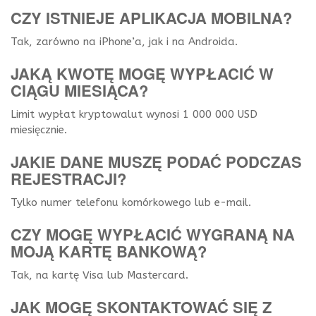
CZY ISTNIEJE APLIKACJA MOBILNA?
Tak, zarówno na iPhone’a, jak i na Androida.
JAKĄ KWOTĘ MOGĘ WYPŁACIĆ W
CIĄGU MIESIĄCA?
Limit wypłat kryptowalut wynosi 1 000 000 USD
miesięcznie.
JAKIE DANE MUSZĘ PODAĆ PODCZAS
REJESTRACJI?
Tylko numer telefonu komórkowego lub e-mail.
CZY MOGĘ WYPŁACIĆ WYGRANĄ NA
MOJĄ KARTĘ BANKOWĄ?
Tak, na kartę Visa lub Mastercard.
JAK MOGĘ SKONTAKTOWAĆ SIĘ Z