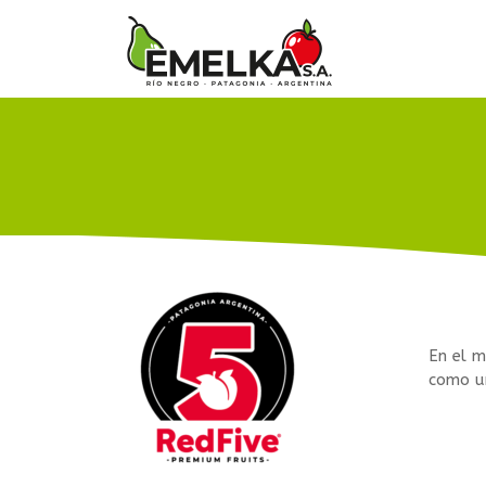
En el m
como un