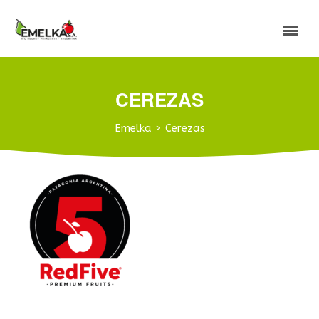
CEREZAS
Emelka
>
Cerezas