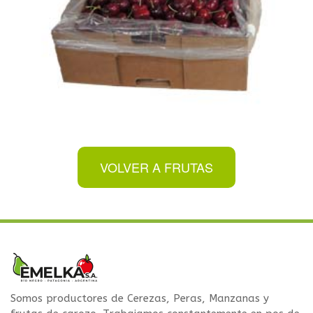
¡NUEVO PACKAGING!
VOLVER A FRUTAS
Somos productores de Cerezas, Peras, Manzanas y