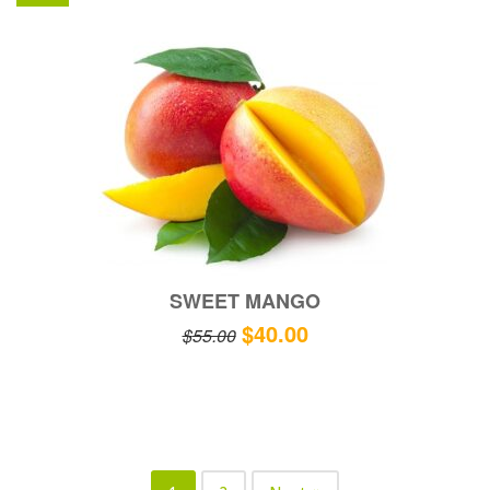
SWEET MANGO
$
40.00
$
55.00