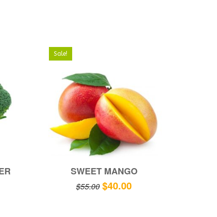
Sale!
ER
SWEET MANGO
$
40.00
$
55.00