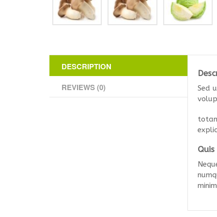
DESCRIPTION
Desc
REVIEWS (0)
Sed u
volup
totam
expli
Quis
Neque
numqu
minim