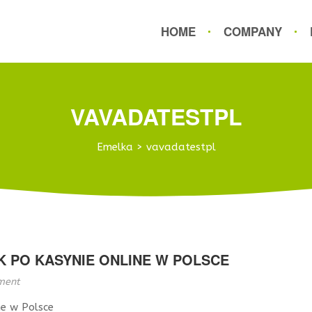
HOME
COMPANY
VAVADATESTPL
Emelka
>
vavadatestpl
 PO KASYNIE ONLINE W POLSCE
ment
ne w Polsce