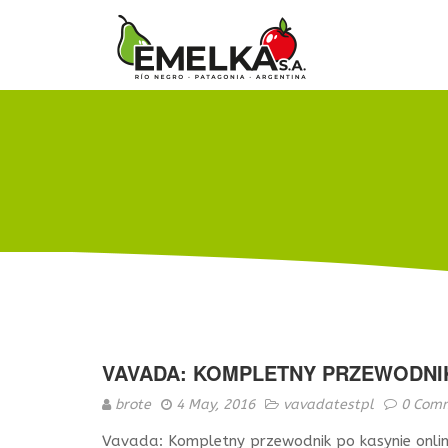
VAVADA: KOMPLETNY PRZEWODNIK
brote
4 May, 2016
vavadatestpl
0 Com
Vavada: Kompletny przewodnik po kasynie onli