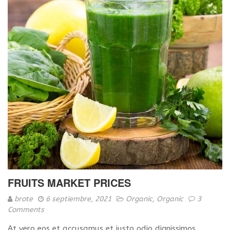
FRUITS MARKET PRICES
brote
6 septiembre, 2021
Organic
,
Organic
3
Comments
At vero eos et accusamus et iusto odio dignissimos