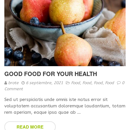
GOOD FOOD FOR YOUR HEALTH
brote
6 septiembre, 2021
Food
,
Food
,
Food
,
Food
0
Comment
Sed ut perspiciatis unde omnis iste natus error sit
voluptatem accusantium doloremque laudantium, totam
rem aperiam, eaque ipsa quae ab …
READ MORE