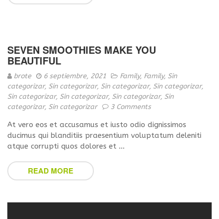
SEVEN SMOOTHIES MAKE YOU
BEAUTIFUL
brote
6 septiembre, 2021
Family
,
Family
,
Sin
categorizar
,
Sin categorizar
,
Sin categorizar
,
Sin categorizar
,
Sin categorizar
,
Sin categorizar
,
Sin categorizar
,
Sin
categorizar
,
Sin categorizar
3 Comments
At vero eos et accusamus et iusto odio dignissimos
ducimus qui blanditiis praesentium voluptatum deleniti
atque corrupti quos dolores et …
READ MORE