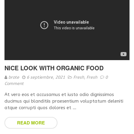
NICE LOOK WITH ORGANIC FOOD
brote
6 septiembre, 2021
Fresh
,
Fresh
0
Comment
At vero eos et accusamus et iusto odio dignissimos
ducimus qui blanditiis praesentium voluptatum deleniti
atque corrupti quos dolores et …
READ MORE